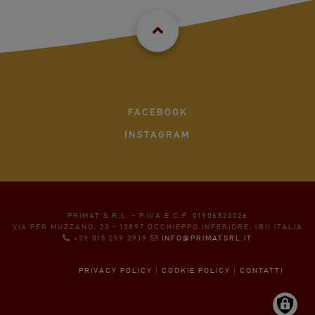
FACEBOOK
INSTAGRAM
PRIMAT S.R.L. - P.IVA E C.F. 01906520026
VIA PER MUZZANO, 23 - 13897 OCCHIEPPO INFERIORE, (BI) ITALIA
+39 015 259 3919
INFO@PRIMATSRL.IT
PRIVACY POLICY
|
COOKIE POLICY
|
CONTATTI