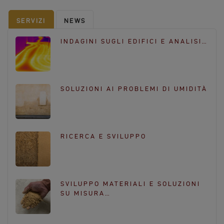
b
a
o
g
SERVIZI
NEWS
o
r
k
a
INDAGINI SUGLI EDIFICI E ANALISI…
m
SOLUZIONI AI PROBLEMI DI UMIDITÀ
RICERCA E SVILUPPO
SVILUPPO MATERIALI E SOLUZIONI
SU MISURA…