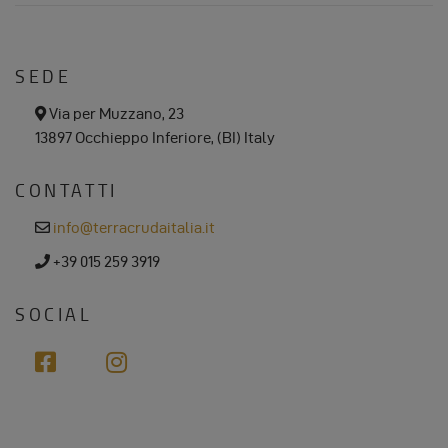
SEDE
a
Via per Muzzano, 23
d
13897 Occhieppo Inferiore, (BI) Italy
d
r
e
CONTATTI
s
s
e
info@terracrudaitalia.it
m
a
p
+39 015 259 3919
i
h
l
o
n
SOCIAL
e
f
i
a
n
c
s
e
t