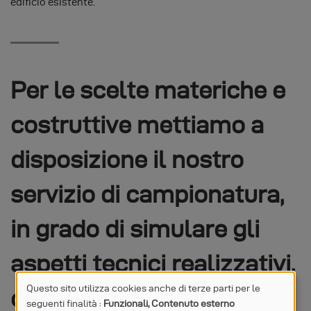
edificio esistente.
Per le scelte materiche e
costruttive mettiamo a
disposizione il nostro
servizio di campionatura,
in grado di simulare gli
aspetti tecnici realizzativi,
Questo sito utilizza cookies anche di terze parti per le
con indubbi vantaggi per
seguenti finalità :
Funzionali, Contenuto esterno