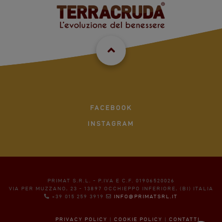
FACEBOOK
INSTAGRAM
PRIMAT S.R.L. - P.IVA E C.F. 01906520026
VIA PER MUZZANO, 23 - 13897 OCCHIEPPO INFERIORE, (BI) ITALIA
+39 015 259 3919
INFO@PRIMATSRL.IT
PRIVACY POLICY
|
COOKIE POLICY
|
CONTATTI