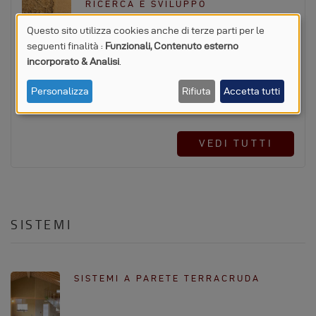
RICERCA E SVILUPPO
Questo sito utilizza cookies anche di terze parti per le
seguenti finalità :
Funzionali, Contenuto esterno
UTILIZZO
incorporato & Analisi
.
SVILUPPO MATERIALI E SOLUZIONI
DI
SU MISURA…
Personalizza
Rifiuta
Accetta tutti
DATI
PERSONALI
VEDI TUTTI
E
COOKIE
SISTEMI
SISTEMI A PARETE TERRACRUDA