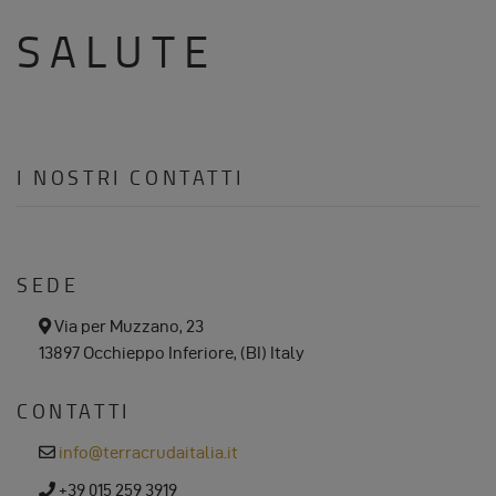
SALUTE
I NOSTRI CONTATTI
SEDE
a
Via per Muzzano, 23
d
13897 Occhieppo Inferiore, (BI) Italy
d
r
e
CONTATTI
s
s
e
info@terracrudaitalia.it
m
a
p
+39 015 259 3919