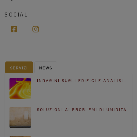
i
h
l
o
n
SOCIAL
e
f
i
a
n
c
s
e
t
b
a
o
g
SERVIZI
NEWS
o
r
k
a
INDAGINI SUGLI EDIFICI E ANALISI…
m
SOLUZIONI AI PROBLEMI DI UMIDITÀ