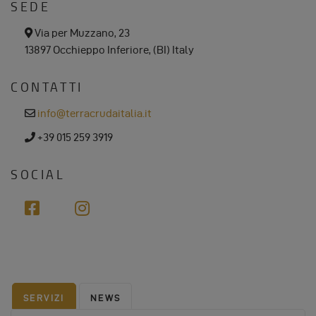
SEDE
a
Via per Muzzano, 23
d
13897 Occhieppo Inferiore, (BI) Italy
d
r
e
CONTATTI
s
s
e
info@terracrudaitalia.it
m
a
p
+39 015 259 3919
i
h
l
o
n
SOCIAL
e
f
i
a
n
c
s
e
t
b
a
o
g
SERVIZI
NEWS
o
r