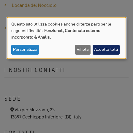
Locanda del Nocciolo
Questo sito utilizza cookies anche di terze parti per le
Casa Natura
seguenti finalità :
Funzionali, Contenuto esterno
UTILIZZO
incorporato & Analisi
.
DI
Personalizza
Rifiuta
Accetta tutti
DATI
I NOSTRI CONTATTI
PERSONALI
E
COOKIE
SEDE
a
Via per Muzzano, 23
d
13897 Occhieppo Inferiore, (BI) Italy
d
r
e
CONTATTI
s