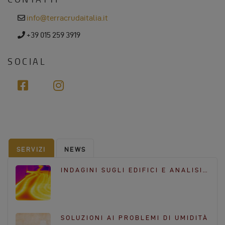
s
e
info@terracrudaitalia.it
m
a
p
+39 015 259 3919
i
h
l
o
n
SOCIAL
e
f
i
a
n
c
s
e
t
b
a
o
g
SERVIZI
NEWS
o
r
k
a
INDAGINI SUGLI EDIFICI E ANALISI…
m
SOLUZIONI AI PROBLEMI DI UMIDITÀ