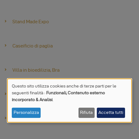
Stand Made Expo
Caseificio di paglia
Villa in bioedilizia, Bra
Questo sito utilizza cookies anche di terze parti per le
seguenti finalità :
Funzionali, Contenuto esterno
UTILIZZO
Casa Langhe
incorporato & Analisi
.
DI
Personalizza
Rifiuta
Accetta tutti
Locanda del Nocciolo
DATI
PERSONALI