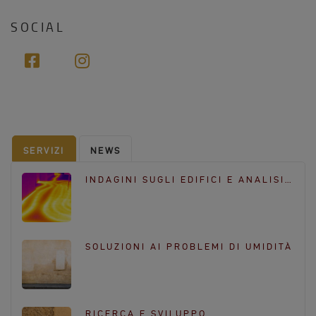
l
o
n
SOCIAL
e
f
i
a
n
c
s
e
t
b
a
o
g
SERVIZI
NEWS
o
r
k
a
INDAGINI SUGLI EDIFICI E ANALISI…
m
SOLUZIONI AI PROBLEMI DI UMIDITÀ
RICERCA E SVILUPPO