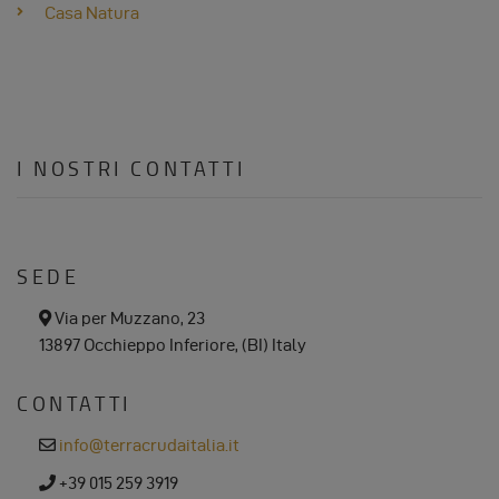
Casa Natura
E
COOKIE
I NOSTRI CONTATTI
SEDE
a
Via per Muzzano, 23
d
13897 Occhieppo Inferiore, (BI) Italy
d
r
e
CONTATTI
s
s
e
info@terracrudaitalia.it
m
a
p
+39 015 259 3919
i
h